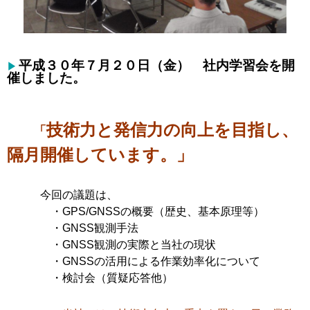
平成３０年７月２０日（金） 社内学習会を開
催しました。
技術力と発信力の向上を目指し、
「
隔月開催しています。」
今回の議題
は、
・GPS/GNSSの概要（歴史、基本原理等）
・GNSS観測手法
・GNSS観測の実際と当社の現状
・GNSSの活用による作業効率化について
・検討会（質疑応答他）